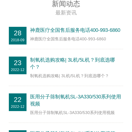
新闻动态
最新资讯
神鹿医疗全国售后服务电话400-993-6860
28
神鹿医疗全国售后服务电话400-993-6860
2018-09
制氧机选购攻略| 3L机/5L机？到底选哪
23
个？
2022-12
制氧机选购攻略| 3L机/5L机？到底选哪个？
医用分子筛制氧机SL-3A330/530系列使用
22
视频
2022-12
医用分子筛制氧机SL-3A330/530系列使用视频