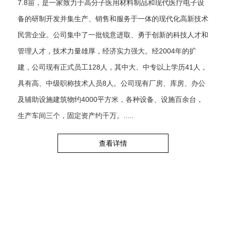
7.8亩，是一家致力于高分子医用材料制品和现代医疗电子设
备的研制开发并集生产、销售和服务于一体的现代化高新技术
民营企业。公司集中了一批锐意进取、勇于创新的科技人才和
管理人才，技术力量雄厚，经济实力强大。经2004年的扩
建，公司现有正式员工128人，其中大、中专以上学历41人，
具有高、中级职称技术人员8人。公司现有厂房、库房、办公
及辅助设施建筑物约4000平方米，各种设备、设施百余台，
生产车间三个，固定资产约千万。.....
查看详情